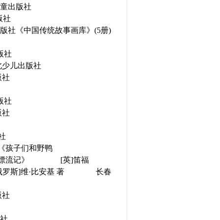
童出版社
版社
版社《中国传统故事画库》
(5
册
)
版社
北少儿出版社
版社
版社
版社
社
《孩子们和野鸭
漂流记》
[
英
]
笛福
俄罗斯
]
维
·
比安基 著
长春
版社
社