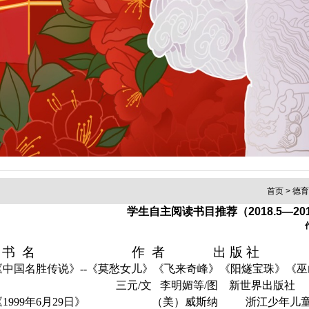
首页
>
德
学生自主阅读书目推荐（2018.5—201
书
名
作
者
出 版 社
《中国名胜传说》
--
《莫愁女儿》《飞来奇峰》《阳燧宝珠》《巫
三元
/
文
李明媚等
/
图
新世界出版社
《
1999
年
6
月
29
日》
（美）威斯纳
浙江少年儿