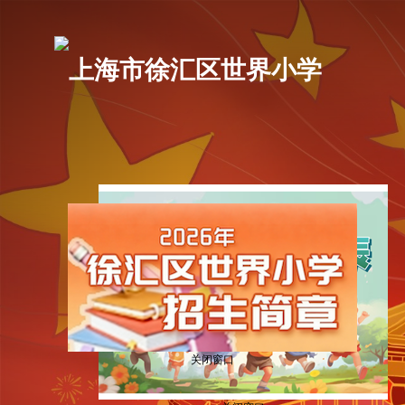
P
r
上海市徐汇区世界小学
e
v
i
o
u
s
关闭窗口
关闭窗口