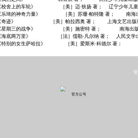
《校舍上的车轮》
［美］迈
·
狄扬 著；
辽宁少年儿
《乐琦的神奇力量》
［美］苏珊
·
帕特隆 著；
南海
《奇迹》
［美］帕拉西奥 著；
上海文艺出版
《星期三的战争》
［美］施密特 著；
南海出
《海底两万里》
［法］儒勒
·
凡尔纳 著；
人民文学
《特别的女生萨哈拉》
［美］爱斯米
·
科德尔
著；
官方公号