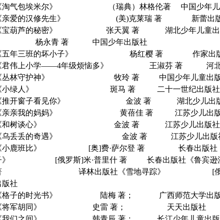
《淘气包埃米尔》
（瑞典）林格伦著
中国少年儿
《亲爱的汉修先生》
(
美
)
克莱瑞
著
新蕾出
《宝葫芦的秘密》
张天翼 著
湖北少年儿童出
杨永青
著
中国少年出版社
《五年三班的坏小子》
杨红樱 著
作家出
《君伟上小学
——4
年级烦恼多》
王淑芬 著
河
《丛林守护神》
牧玲 著
中国少年儿童出
《小绿人》
斑马 著
二十一世纪出版社
《推开窗子看见你》
金波 著
湖北少儿出
《亲亲我的妈妈》
黄蓓佳 著
江苏少儿出
《和树谈心》
金波 著
江苏少儿出版社
《乌丢丢的奇遇》
金波 著
江苏少儿出版
《小鹿班比》
[
奥
]
费
·
萨尔登 著
长春出版社
子》
[
俄罗斯
]
米
·
普里什 著
长春出版社《鲁宾逊
著
译林出版社《雪地寻踪》
[
出版社
《格子的时光书》
陆梅 著；
广西师范大学出
《将军胡同》
史雷 著；
天天出版社
《我们之间》
韩青辰 著；
长江少年儿童出版