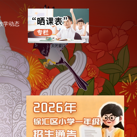
N
e
x
教学动态
教育科研
党建e时代
t
关闭窗口