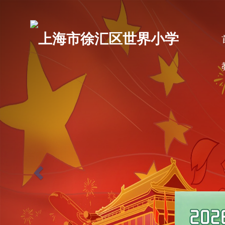
P
r
上海市徐汇区世界小学
e
v
i
o
u
s