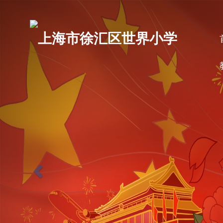
P
r
上海市徐汇区世界小学
e
v
i
o
u
s