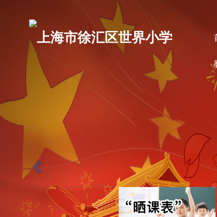
P
r
上海市徐汇区世界小学
e
v
i
o
u
s